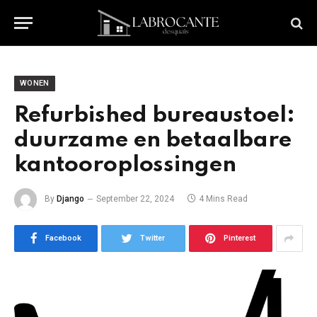
WONEN
Refurbished bureaustoel:
duurzame en betaalbare
kantooroplossingen
By
Django
September 22, 2024
4 Mins Read
Facebook
Twitter
Pinterest