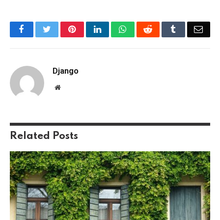
Facebook
Twitter
Pinterest
LinkedIn
WhatsApp
Reddit
Tumblr
Emai
Django
Website
Related
Posts