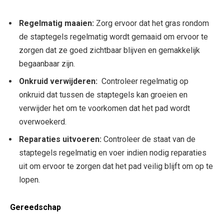
Regelmatig maaien:
Zorg⁣ ervoor⁣ dat‍ het gras rondom
de staptegels regelmatig ‌wordt gemaaid‍ om ervoor​ te
zorgen dat ze⁣ goed‌ zichtbaar blijven ⁢en gemakkelijk
begaanbaar zijn.
Onkruid verwijderen:
​ Controleer regelmatig op‌
onkruid⁣ dat⁣ tussen de staptegels kan ​groeien ⁣en
verwijder het om te⁤ voorkomen dat het pad wordt
overwoekerd.
Reparaties ​uitvoeren:
⁣Controleer ⁤de⁢ staat van‍ de
staptegels regelmatig en voer​ indien nodig‌ reparaties‍
uit om ervoor te zorgen dat het⁢ pad veilig‌ blijft ⁤om‌ op te⁣
lopen.
Gereedschap