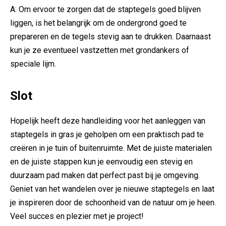
A: Om ervoor te zorgen ⁣dat de staptegels⁢ goed⁢ blijven
liggen, is het belangrijk om de ondergrond goed⁣ te⁣
prepareren en de tegels ‍stevig aan te drukken. Daarnaast
kun je ze eventueel vastzetten met ⁢grondankers‌ of⁣
speciale lijm.
Slot
Hopelijk heeft deze ⁢handleiding ⁤voor het⁢ aanleggen van
staptegels in gras je geholpen om ‌een praktisch⁢ pad ⁣te
creëren in je tuin of buitenruimte.⁢ Met de juiste materialen
en de juiste stappen kun je⁢ eenvoudig een stevig en‍
duurzaam pad maken dat perfect past bij je omgeving.
Geniet ⁤van⁣ het wandelen‍ over je nieuwe ‌staptegels⁣ en‍ laat
je inspireren door de schoonheid ⁢van de natuur ⁢om je ‍heen.
Veel succes en⁢ plezier met je project!