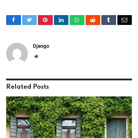
Facebook
Twitter
Pinterest
LinkedIn
WhatsApp
Reddit
Tumblr
Emai
Django
Website
Related
Posts