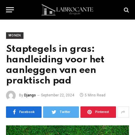
WONEN
Staptegels in gras:
handleiding voor het
aanleggen van een
praktisch pad
By
Django
September 22, 2024
5 Mins Read
Facebook
Twitter
Pinterest