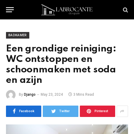
BADKAMER
Een grondige reiniging:
WC ontstoppen en
schoonmaken met soda
en azijn
By
Django
May 23, 2024
3 Mins Read
Facebook
Twitter
Pinterest