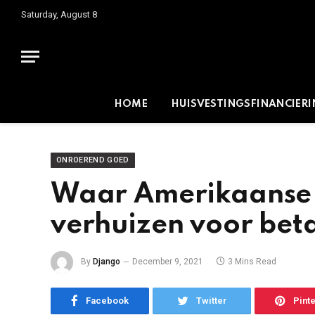
Saturday, August 8
HOME
HUISVESTINGSFINANCIER
ONROEREND GOED
Waar Amerikaanse 
verhuizen voor bet
By
Django
December 9, 2021
3 Mins Read
Facebook
Twitter
Pint