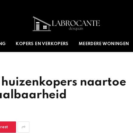
ING
KOPERS EN VERKOPERS
MEERDERE WONINGEN
huizenkopers naartoe
aalbaarheid
erest