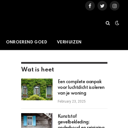
Facebook
Twitter
Instag
ONROEREND GOED
VERHUIZEN
Wat is heet
Een complete aanpak
voor luchtdicht isoleren
van je woning
February 23, 2025
Kunststof
gevelbekleding: