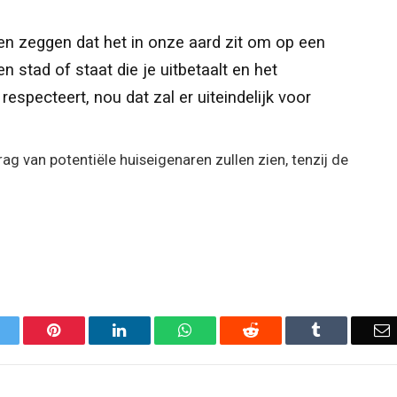
en zeggen dat het in onze aard zit om op een
een stad of staat die je uitbetaalt en het
respecteert, nou dat zal er uiteindelijk voor
ag van potentiële huiseigenaren zullen zien, tenzij de
Twitter
Pinterest
LinkedIn
WhatsApp
Reddit
Tumblr
E