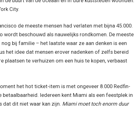
n de buurt van de oceaan en in dure kuststeden woonden.
ork City.
Francisco de meeste mensen had verlaten met bijna 45.000.
sco wordt beschouwd als nauwelijks rondkomen. De meeste
og bij familie – het laatste waar ze aan denken is een
 dus het idee dat mensen erover nadenken of zelfs bereid
re plaatsen te verhuizen om een ​​huis te kopen, verbaast
moment het hot ticket-item is met ongeveer 8.000 Redfin-
betaalbaarheid. Iedereen kent Miami als een feestplek in
 dat dit niet waar kan zijn.
Miami moet toch enorm duur